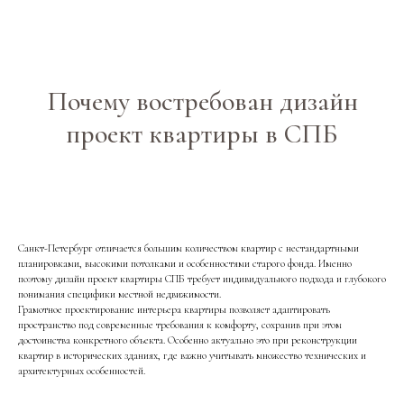
Почему востребован дизайн
проект квартиры в СПБ
Санкт-Петербург отличается большим количеством квартир с нестандартными
планировками, высокими потолками и особенностями старого фонда. Именно
поэтому дизайн проект квартиры СПБ требует индивидуального подхода и глубокого
понимания специфики местной недвижимости.
Грамотное проектирование интерьера квартиры позволяет адаптировать
пространство под современные требования к комфорту, сохранив при этом
достоинства конкретного объекта. Особенно актуально это при реконструкции
квартир в исторических зданиях, где важно учитывать множество технических и
архитектурных особенностей.