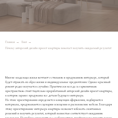
Главная
→
Блог
→
Почему авторский дизайн проект квартиры помогает получить ожидаемый результат
Многие владельцы жилья мечтают о стильном и продуманном интерьере, который
будет отражать их образ жизни и индивидуальные предпочтения. Однако красивый
ремонт редко получается случайно. Практически всегда за гармоничным
пространством стоит тщательно проработанный авторский дизайн проект квартиры,
в котором заранее продуманы все детали будущего интерьера.
На этапе проектирования определяется концепция оформления, подбираются
материалы, продумываются сценарии освещения и расположение мебели. Благодаря
этому проектирование интерьера квартиры позволяет избежать спонтанных
решений и получить результат, который полностью соответствует ожиданиям
владельцев. Подробнее ознакомиться с особенностями дизайнерского ремонта можно