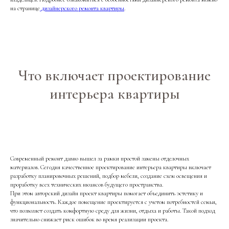
на странице
дизайнерского ремонта квартиры
.
Что включает проектирование
интерьера квартиры
Современный ремонт давно вышел за рамки простой замены отделочных
материалов. Сегодня качественное проектирование интерьера квартиры включает
разработку планировочных решений, подбор мебели, создание схем освещения и
проработку всех технических нюансов будущего пространства.
При этом авторский дизайн проект квартиры помогает объединить эстетику и
функциональность. Каждое помещение проектируется с учетом потребностей семьи,
что позволяет создать комфортную среду для жизни, отдыха и работы. Такой подход
значительно снижает риск ошибок во время реализации проекта.