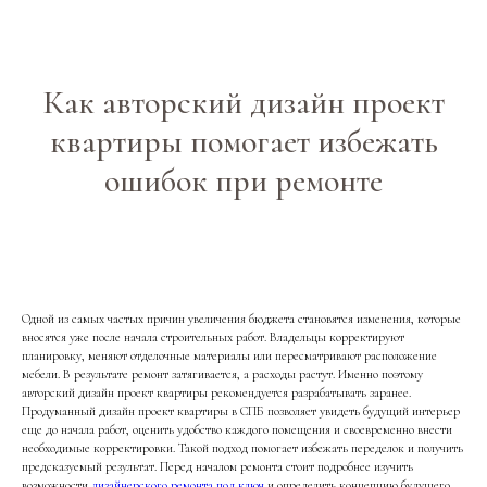
Как авторский дизайн проект
квартиры помогает избежать
ошибок при ремонте
Одной из самых частых причин увеличения бюджета становятся изменения, которые
вносятся уже после начала строительных работ. Владельцы корректируют
планировку, меняют отделочные материалы или пересматривают расположение
мебели. В результате ремонт затягивается, а расходы растут. Именно поэтому
авторский дизайн проект квартиры рекомендуется разрабатывать заранее.
Продуманный дизайн проект квартиры в СПБ позволяет увидеть будущий интерьер
еще до начала работ, оценить удобство каждого помещения и своевременно внести
необходимые корректировки. Такой подход помогает избежать переделок и получить
предсказуемый результат. Перед началом ремонта стоит подробнее изучить
возможности
дизайнерского ремонта под ключ
и определить концепцию будущего