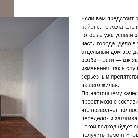
Если вам предстоит 
районе, то желательн
которые уже успели 
части города. Дело в
отдельный дом всегд
особенности — как з
изменения, так и слу
серьезным препятств
вашего жилья.
По-настоящему качес
проект можно состави
что позволяет полно
переделок и затягива
Такой подход будет о
получить ремонт «под