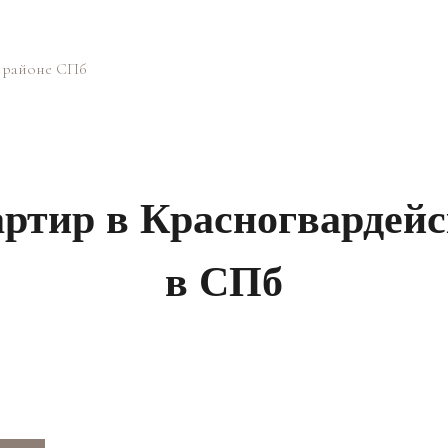
м районе СПб
артир в Красногвардейс
в СПб