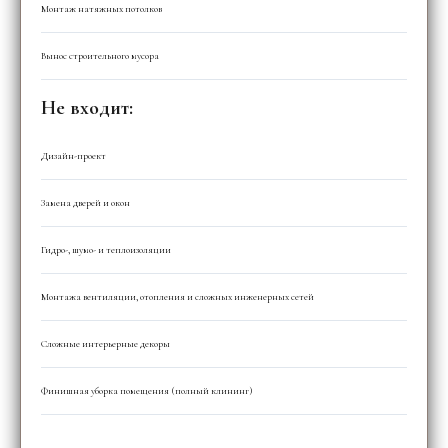
Монтаж натяжных потолков
Вынос строительного мусора
Не входит:
Дизайн-проект
Замена дверей и окон
Гидро-, шумо- и теплоизоляции
Монтажа вентиляции, отопления и сложных инженерных сетей
Сложные интерьерные декоры
Финишная уборка помещения (полный клининг)