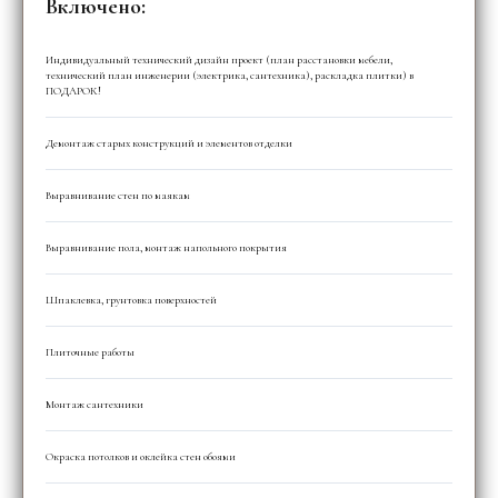
Включено:
Индивидуальный технический дизайн проект (план расстановки мебели,
технический план инженерии (электрика, сантехника), раскладка плитки) в
ПОДАРОК!
Демонтаж старых конструкций и элементов отделки
Выравнивание стен по маякам
Выравнивание пола, монтаж напольного покрытия
Шпаклевка, грунтовка поверхностей
Плиточные работы
Монтаж сантехники
Окраска потолков и оклейка стен обоями